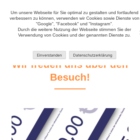
Skip
bvv Bad Bramstedt •
to
Um unsere Webseite für Sie optimal zu gestalten und fortlaufend
Wir tun was, mach doch mit!
verbessern zu können, verwenden wir Cookies sowie Dienste von
content
"Google", "Facebook" und "Instagram".
Durch die weitere Nutzung der Webseite stimmen Sie der
Verwendung von Cookies und der genannten Dienste zu.
Einverstanden
Datenschutzerklärung
Wir freuen uns über den
Besuch!